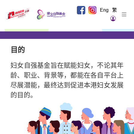
Eng
繁
关於我们
基金详情
目的
申请
因应「自在人生自学计划」完结而实施
申请资助
的行政安排已于2025年12月1日起生
妇女自强基金旨在赋能妇女，不论其年
妇女自强基金2026-27年度
第一轮申请
最新消息
效，「自在人生自学计划」的旧生可于
龄、职业、背景等，都能在各自平台上
已经截止
，第二轮申请将於2026年第四
4月1日至6月30日期间申领证书，详情
尽展潜能，最终达到促进本港妇女发展
获资助项目
季展开。
请参阅「
基金详情
」。
的目的。
常见问题
联络我们
相关网址